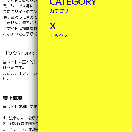
CATEGORY
当サイトからのリンクやバナーなどで移動したサイトで提供される情
報、サービス等について一切の責任を負いません。
カテゴリー
また当サイトのコンテンツ・情報について、できる限り正確な情報を提
供するように努めておりますが、正確性や安全性を保証するものではあ
X
りません。情報が古くなっていることもございます。
当サイトに掲載された内容によって生じた損害等の一切の責任を負いか
ねますのでご了承ください。
エックス
リンクについて
当サイトは基本的にリンクフリーです。リンクを行う場合の許可や連絡
は不要です。
ただし、インラインフレームの使用や画像の直リンクはご遠慮くださ
い。
禁止事項
当サイトを利用するにあたり以下の行為を禁止します。
1、法令または公序良俗に違反する行為
2、犯罪行為に関連する行為
3、当サイト、ほかのユーザー、またはその他第三者のサーバーまたはネ