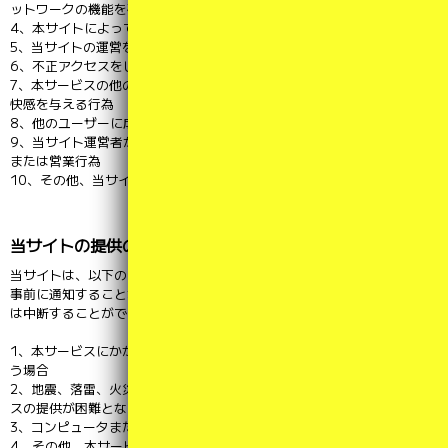
ットワークの機能を破壊したり、妨害したりする行為
4、本サイトによって得られた情報を商業的に利用する行為
5、当サイトの運営を妨害するおそれのある行為
6、不正アクセスをし、またはこれを試みる行為
7、本サービスの他のユーザーまたはその他の第三者に不利益、損害、不
快感を与える行為
8、他のユーザーに成りすます行為
9、当サイト運営者が許諾しない当サイトを利用した宣伝、広告、勧誘、
または営業行為
10、その他、当サイトを運営するにあたり不適切と判断する行為
当サイトの提供の停止等
当サイトは、以下のいずれかの事由があると判断した場合，ユーザーに
事前に通知することなく本サービスの全部または一部の提供を停止また
は中断することができるものとします。
1、本サービスにかかるコンピュータシステムの保守点検または更新を行
う場合
2、地震、落雷、火災、停電または天災などの不可抗力により、本サービ
スの提供が困難となった場合
3、コンピュータまたは通信回線等が事故により停止した場合
4、その他、本サービスの提供が困難と、当サイト運営者が判断した場合