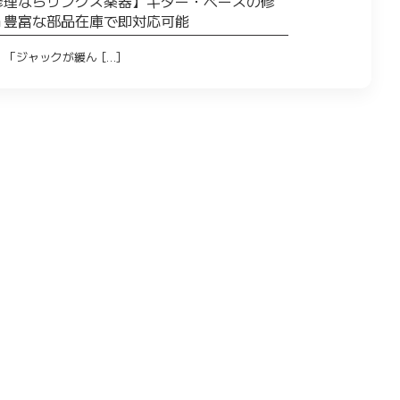
修理ならサンクス楽器】ギター・ベースの修
＆豊富な部品在庫で即対応可能
「ジャックが緩ん […]