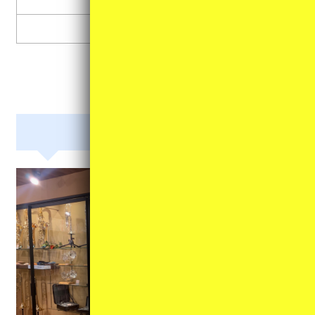
各種弦
その他
管楽器