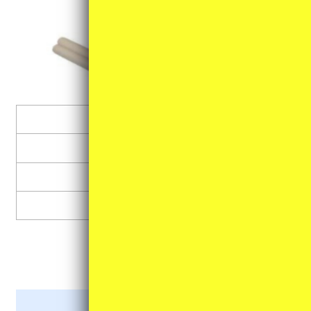
和太鼓
箏・大正琴
三味線・三線
その他
各種スタンド類