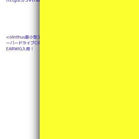
olinthus超小型エフェクター、オ
【Ibanez(アイバニーズ)】エレキ
ーバードライブCICADAとファズ
ギター “Black Flat” RG421EX-
EARWIG入荷！
BKF入荷！
カテゴリ一覧
その他
(2)
アクセサリ／周辺機器
(4)
小物類
(1)
新商品
(34)
未分類
(4)
楽器
(39)