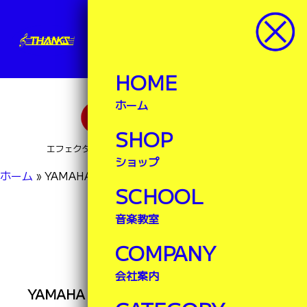
サンクス楽器
楽器ランドサンクス
HOME
ホーム
SHOP
エフェクター・ブレステイキングなど豊富な品揃え！
ショップ
ホーム
»
YAMAHA アルトサックスYAS-280入荷！
SCHOOL
NEWS
音楽教室
最新情報
COMPANY
会社案内
YAMAHA アルトサックスYAS-280入荷！