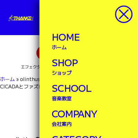
サンクス楽器
楽器ランドサンクス
HOME
ホーム
SHOP
エフェクター・ブレステイキングなど豊富な品揃え！
ショップ
ホーム
»
olinthus超小型エフェクター、オーバードライブ
SCHOOL
CICADAとファズEARWIG入荷！
音楽教室
NEWS
COMPANY
最新情報
会社案内