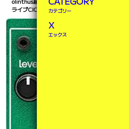
CATEGORY
olinthus超小型エフェクター、オーバード
ライブCICADAとファズEARWIG入荷！
カテゴリー
X
エックス