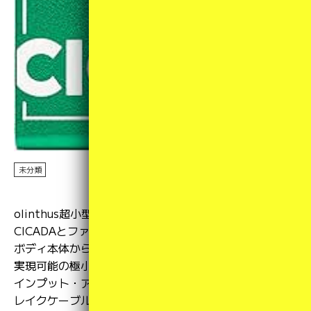
未分類
2025年10月31日
olinthus超小型エフェクター、オーバードライブ
CICADAとファズEARWIG入荷しました！
ボディ本体からスイッチとジャックを外した構造なので
実現可能の極小サイズエフェクター。
インプット・アウトプット・DCケーブルが一体化したブ
レイクケーブルで接続することで接続・電源供給が可能