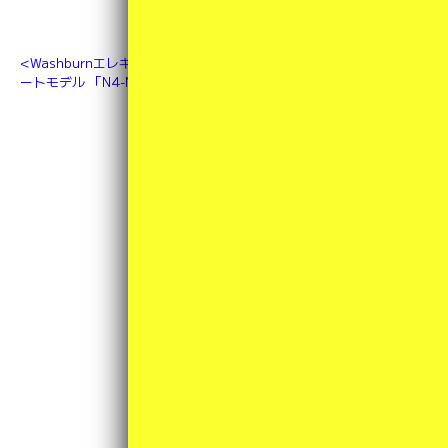
Washburnエレキギター ヌーノ・ベッテンコ
YAMAHA アルトサッ
ートモデル 「N4-NUNO VINTAGE」入荷！
クスYAS-280入荷！
カテゴリ一覧
その他
(2)
アクセサリ／周辺機器
(4)
小物類
(1)
新商品
(34)
未分類
(4)
楽器
(39)