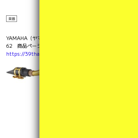
楽器
2025年08月18日
YAMAHA（ヤマハ） T.SAX（テナーサックス）YTS-
62 商品ページ掲載致しました！
https://39thanks.raku-uru.jp/item-detail/1837763