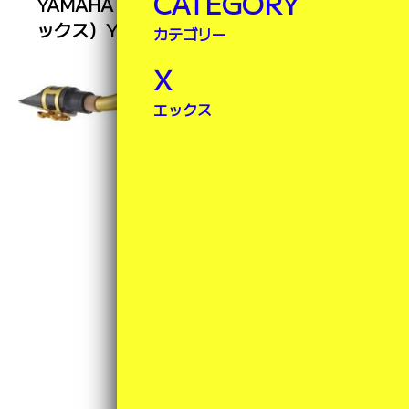
CATEGORY
YAMAHA（ヤマハ） T.SAX（テナーサ
ックス）YTS-62
カテゴリー
X
エックス