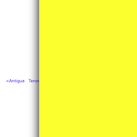
Antigua Tenor Sax Standard GL
処分特価品！
カテゴリ一覧
その他
(3)
アクセサリ／周辺機器
(4)