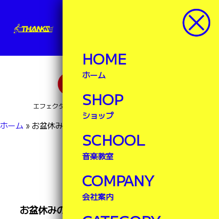
サンクス楽器
楽器ランドサンクス
HOME
ホーム
SHOP
エフェクター・ブレステイキングなど豊富な品揃え！
ショップ
ホーム
»
お盆休みのお知らせ
SCHOOL
NEWS
音楽教室
最新情報
COMPANY
会社案内
お盆休みのお知らせ