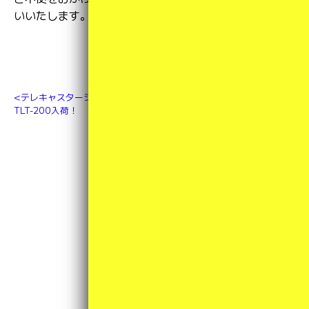
いいたします。
テレキャスターシンラインモデル
Antigua Tenor Sax
TLT-200入荷！
Standard GL
カテゴリ一覧
その他
(3)
アクセサリ／周辺機器
(4)
小物類
(1)
新商品
(34)
未分類
(4)
楽器
(39)